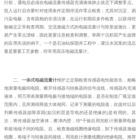
行前，通电后必须在电磁流量传感器充满液体静止状态下调整零点。
投入运行后亦要针对使用条件定期停流作零点检查；尤其对沉淀、易
污染电极，含有固相的非清洁液，在运行初期应多作检查，以获得经
验确定正常检查周期。交流激磁方式的电磁流量计与矩形波激比，更
易产生零点漂移，因此更要注意检查和调整。举两个沉积层产生故障
的应用失误的例子。一个是石油钻探固井工程中，灌注水泥浆的流总
量是重要工艺参数，经常用高压电磁流量计。
二、
一体式电磁流量计
维护之定期检查传感器电性能首先，粗略
地测量电极间电阻。断开传感器与转换器间信号连线，传感器内充满
液体，用万用表测量两电极与接地端的电阻值，是否在制造厂规定值
范围内，且所测得两值大体相同。记录下测量的电阻值，此值对以后
判断传感器故障原因(如沉积层是导电的还是绝缘的)是有用的。其
次，将传感器放空液体，擦净内壁，待*干燥后用兆欧计测量两电极
和接地端子间的电阻。后，检查激磁线圈绝缘电阻，卸下传感器激磁
线圈，将端子与转换器间接线，用兆欧计测量线圈的绝缘电阻。推荐