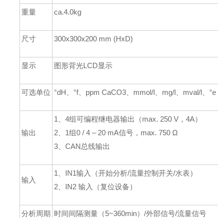
重量
ca.4.0kg
尺寸
300x300x200 mm (HxD)
显示
图形背光LCD显示
可选单位
°dH、°f、ppm CaCO3、mmol/l、mg/l、mval/l、°e
1、4组可编程继电器输出（max. 250 V，4A）
输出
2、1组0 / 4 – 20 mA信号，max. 750 Ω
3、CAN总线输出
1、IN1输入（开始分析/流量控制开关/水表）
输入
2、IN2 输入（复位设备）
分析周期
时间间隔测量（5~360min）/外部信号/流量信号