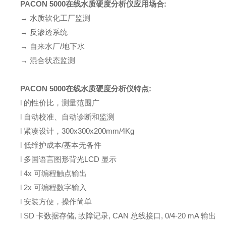
PACON 5000在线水质硬度分析仪
应用场合:
→ 水质软化工厂监测
→ 反渗透系统
→ 自来水厂/地下水
→ 混合状态监测
PACON 5000在线水质硬度分析仪
特点:
l 的性价比，测量范围广
l 自动校准、自动诊断和监测
l 紧凑设计，300x300x200mm/4Kg
l 低维护成本/基本无备件
l 多国语言图形背光LCD 显示
l 4x 可编程触点输出
l 2x 可编程数字输入
l 安装方便，操作简单
l SD 卡数据存储, 故障记录, CAN 总线接口, 0/4-20 mA 输出