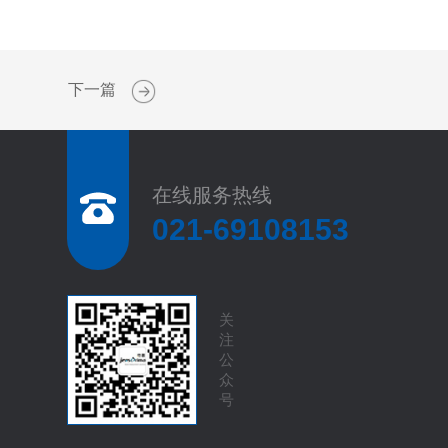
下一篇
在线服务热线
021-69108153
关
注
公
众
号