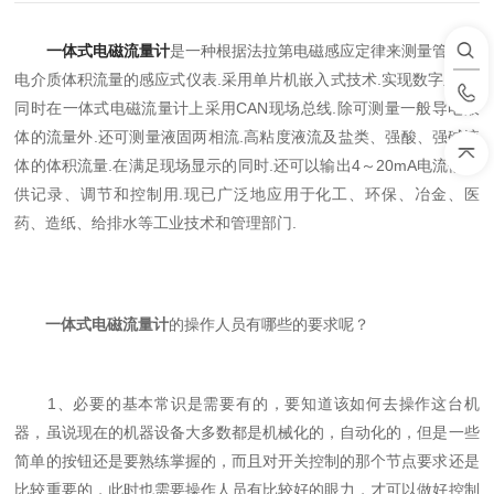
一体式电磁流量计
是一种根据法拉第电磁感应定律来测量管内导
电介质体积流量的感应式仪表.采用单片机嵌入式技术.实现数字励磁.
同时在一体式电磁流量计上采用CAN现场总线.除可测量一般导电液
体的流量外.还可测量液固两相流.高粘度液流及盐类、强酸、强碱液
体的体积流量.在满足现场显示的同时.还可以输出4～20mA电流信号
供记录、调节和控制用.现已广泛地应用于化工、环保、冶金、医
药、造纸、给排水等工业技术和管理部门.
一体式电磁流量计
的操作人员有哪些的要求呢？
1、必要的基本常识是需要有的，要知道该如何去操作这台机
器，虽说现在的机器设备大多数都是机械化的，自动化的，但是一些
简单的按钮还是要熟练掌握的，而且对开关控制的那个节点要求还是
比较重要的，此时也需要操作人员有比较好的眼力，才可以做好控制