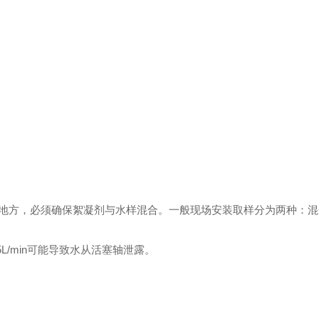
地方，必须确保絮凝剂与水样混合。一般现场安装取样分为两种：混
5L/min
可能导致水从活塞轴泄露。