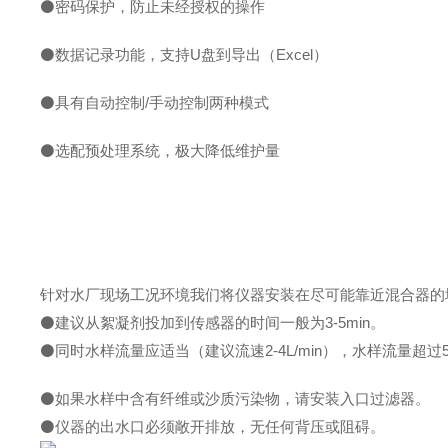
⚫
密码保护，防止未经授权的操作
⚫
数据记录功能，支持
U
盘到导出（
Excel
）
⚫
具有自动控制
/
手动控制两种模式
⚫
选配预处理系统，极大降低维护量
针对水厂现场工况环境我们将仪器安装在尽可能靠近混合器的
⚫
建议从絮凝剂投加到传感器的时间一般为3-5min。
⚫
同时水样流量应适当（建议流速2-4L/min），水样流量超过
⚫
如果水样中含有纤维或沙质污染物，请安装入口过滤器。
⚫
仪器的出水口必须敞开排放，无任何背压或阻碍。