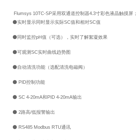
Flumsys 10TC-SP采用双通道控制器
4.3
寸彩色液晶触摸屏；
⚫
实时显示同时显示实际SC值和相对
SC
值
⚫
同时监控
pH
值（可选），实时了解絮凝效果
⚫
可观测SC实时曲线趋势图
⚫
自动清洗功能（选配清洗电磁阀）
⚫
PID控制功能
⚫ SC 4-20mA
和
PID 4-20mA
输出
⚫ 2
路高
/
低报警输出
⚫ RS485 Modbus RTU
通讯