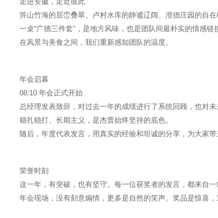
走进安徽，走近彼此
笄山竹海的层峦叠翠、卢村水库的静谧辽阔、澄德庄园的自在
一桌“广德三件套"，是地方风味，也是团队间最朴实的情感链
在风景与美食之间，我们重新感知团队的温度。
年会启幕
08:10 年会正式开始
总经理发表致辞，对过去一年的成绩进行了系统回顾，也对未
稳扎稳打、长期主义，是杰普始终坚持的底色。
随后，年度
代表发言，用真实的经验和坦诚的分享，为大家带
荣誉时刻
这一年，有突破，也有坚守。每一位获奖者的发言，都来自一
年会现场，没有刻意煽情，更多是自然的笑声。奖品
是惊喜，