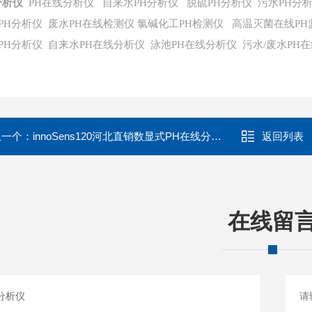
分析仪
PH在线分析仪
自来水PH分析仪 脱硫PH分析仪
污水PH分
PH分析仪
废水PH在线检测仪
氯碱化工PH检测仪
高温灭菌在线PH
PH分析仪 自来水PH在线分析仪
泳池PH在线分析仪
污水/废水PH
上一个：
innoSens120河北直销数显式PH在线分析仪
返回列表
在线留