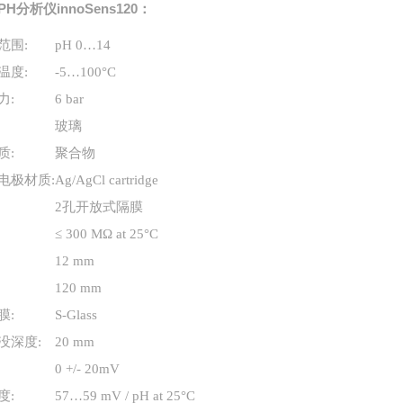
PH分析仪
innoSens120：
范围
:
pH 0…14
温度
:
-5…100°C
力
:
6 bar
:
玻璃
质
:
聚合物
电极材质
:
Ag/AgCl ca
rtridge
:
2
孔开放式隔膜
:
≤ 300 MΩ at 25°C
:
12 mm
:
120 mm
膜
:
S-Glass
没深度
:
20 mm
:
0 +/- 20mV
度
:
57…59 mV / pH at 25°C