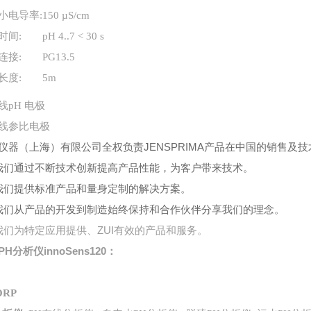
小电导率
:
150
µS/cm
时间
:
pH 4..7 < 30 s
连接
:
PG13.5
长度
:
5m
线
pH
电极
线
参比电极
仪器（上海）有限公司全权负责JENSPRIMA产品在中国的销售及
我们通过不断技术创新提高产品性能，为客户带来技术。
我们提供标准产品和量身定制的解决方案。
我们从产品的开发到制造始终保持和合作伙伴分享我们的理念。
我们为特定应用提供、ZUI有效的产品和服务。
PH分析仪
innoSens120：
ORP