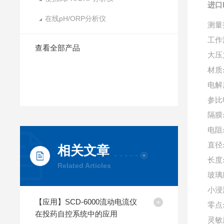
进口
在线pH/ORP分析仪
测量
工作
查看全部产品
大压
材质
电解
参比
隔膜
电阻
直径
相关文章
长度
Related Articles
玻璃
小浸
【应用】SCD-6000流动电流仪
零点
在投药自控系统中的应用
灵敏