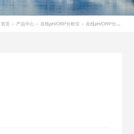
：
首页
-
产品中心
-
在线pH/ORP分析仪
-
在线pH/ORP分析仪
- 
硫废水、水处理的pH值测量。