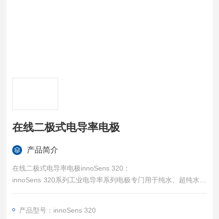
在线二极式电导率电极
产品简介
在线二极式电导率电极innoSens 320：
innoSens 320系列工业电导率系列电极专门用于纯水、超纯水、
水处理等的电导率/电阻率/TDS测量，特别适合火力发电厂和水
处理行业的电导率测量。双圆筒结构，材质选用不锈钢，可以自
产品型号：innoSens 320
然氧化形成化学钝化，其抗渗透的导电表面可耐氟化酸以外的所