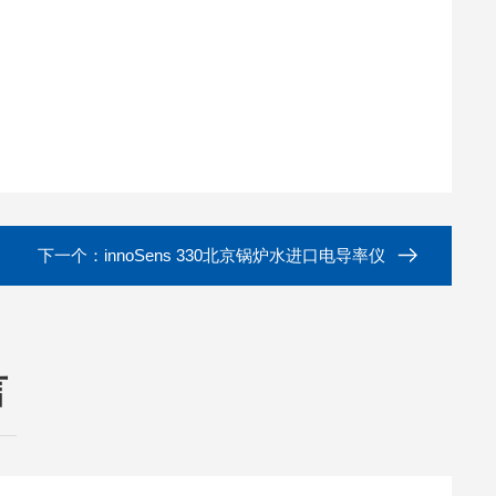
下一个：
innoSens 330北京锅炉水进口电导率仪
言