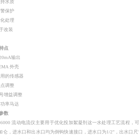
保持水质
预警保护
优化处理
于改装
特点
-20mA输出
EMA 外壳
耐用的传感器
零点调整
号增益调整
大功率马达
参数
D-6000 流动电流仪主要用于优化投加絮凝剂这一水处理工艺流程
 加仑，进水口和出水口均为倒钩快速接口，进水口为1/2"，出水口尺寸为