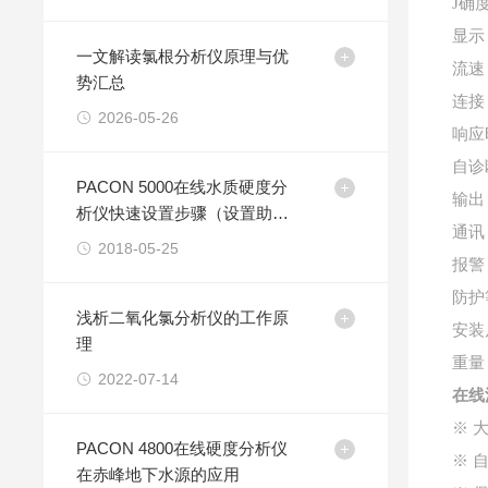
J确
显示
一文解读氯根分析仪原理与优
流速
势汇总
连接
2026-05-26
响应
自诊
PACON 5000在线水质硬度分
输出
析仪快速设置步骤（设置助
通讯
手）
2018-05-25
报警
防护
浅析二氧化氯分析仪的工作原
安装
理
重量
2022-07-14
在线
※ 
PACON 4800在线硬度分析仪
※ 
在赤峰地下水源的应用