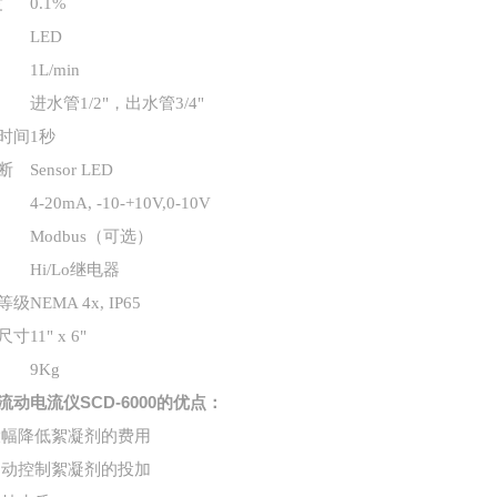
度
0.1%
LED
1L/min
进水管1/2"，出水管3/4"
时间
1秒
断
Sensor LED
4-20mA, -10-+10V,0-10V
Modbus（可选）
Hi/Lo继电器
等级
NEMA 4x, IP65
尺寸
11" x 6"
9Kg
流动电流仪
SCD-6000的优点：
大幅降低絮凝剂的费用
自动控制絮凝剂的投加