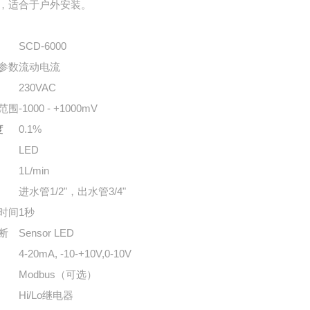
，适合于户外安装。
SCD-6000
参数
流动电流
230VAC
范围
-1000 - +1000mV
度
0.1%
LED
1L/min
进水管1/2"，出水管3/4"
时间
1秒
断
Sensor LED
4-20mA, -10-+10V,0-10V
Modbus（可选）
Hi/Lo继电器