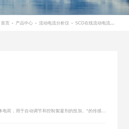
：
首页
-
产品中心
-
流动电流分析仪
-
SCD在线流动电流仪
- 在
和胶体电荷，用于自动调节和控制絮凝剂的投加。*的传感器
0确保的絮凝剂投加量，典型应用于工业/市政水处理、污泥
过程。