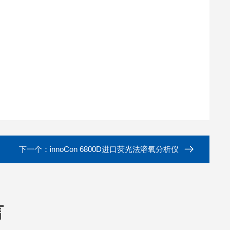
下一个：
innoCon 6800D进口荧光法溶氧分析仪
言