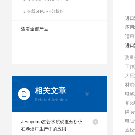
在线pH/ORP分析仪
进口
应用
查看全部产品
适用
进口
测量
工作
大压
材质
相关文章
电解
Related Articles
参比
隔膜
电阻
Jesnprima杰普水质硬度分析仪
在卷烟厂生产中的应用
直径