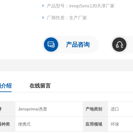
→ 我们通过不断技术创新提高产品性能，为
产品型号：innopSens130天津厂家
→ 我们提供标准产品和量身定制的解决方案。
厂商性质：生产厂家
→ 我们从产品的开发到制造始终保持和合作
→ 我们为特定应用提供ZUI有效的产品和服务
产品咨询
细介绍
在线留言
牌
Jensprima/杰普
产地类别
进口
器种类
便携式
应用领域
环保