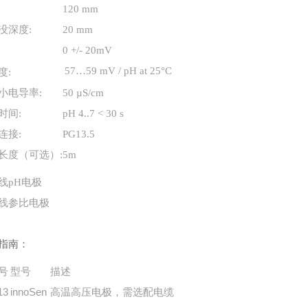
:
120 mm
没深度
:
20 mm
:
0 +/- 20mV
57…59 mV / pH at 25°C
度
:
小电导率
:
50
µS/cm
时间
:
pH 4..7 < 30 s
连接
:
PG13.5
长度（可选）
:
5m
线
pH
电极
线
参比电极
指南：
号
型号
描述
13
innoSen
高温高压电极，需选配电缆