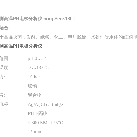
测高温PH电极分析仪
innopSens130：
场合
于高温灭菌，发酵、纸浆、化工、电厂脱硫、水处理等水体的pH值
测高温PH电极分析仪
范围
:
pH 0…14
温度
:
-5…1
35
°C
力
:
10
bar
:
玻璃
液
:
聚合物
电极
:
Ag/AgCl cartridge
:
PTFE
隔膜
:
≤ 300 MΩ at 25°C
:
12 mm