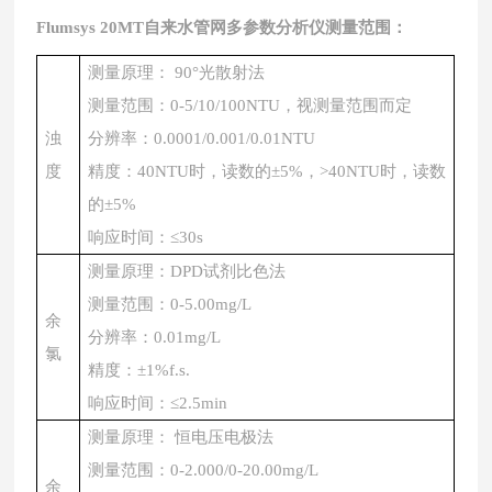
Flumsys 20MT
自来水管网多参数分析仪
测量范围：
测量原理：
90°光散射法
测量范围：
0-5/10/100NTU，视测量范围而定
浊
分辨率：
0.0001/0.001/0.01NTU
度
精度：
40NTU时，读数的±5%
，
>40NTU时，读数
的±5%
响应时间
：
≤30s
测量原理：
DPD试剂比色法
测量范围：
0-5.00mg/L
余
分辨率：
0.01mg/L
氯
精度：
±1%f.s.
响应时间
：
≤2.5min
测量原理：
恒电压电极法
测量范围：
0-2.000/0-20.00mg/L
余