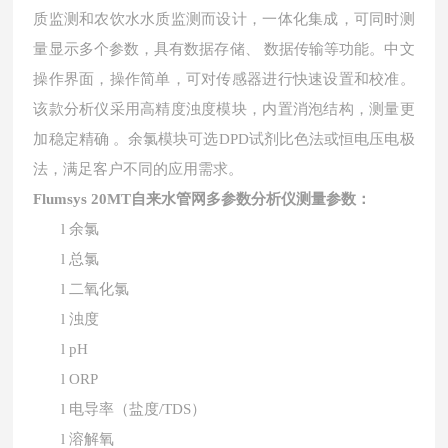
质监测和农饮水水质监测而设计，一体化集成，可同时测
量显示多个参数，具有数据存储、 数据传输等功能。中文
操作界面，操作简单，可对传感器进行快速设置和校准。
该款分析仪采用高精度浊度模块，内置消泡结构，测量更
加稳定精确 。余氯模块可选DPD试剂比色法或恒电压电极
法，满足客户不同的应用需求。
Flumsys 20MT
自来水管网多参数分析仪
测量参数：
l
余氯
l
总氯
l
二氧化氯
l
浊度
l
pH
l
ORP
l
电导率（盐度
/TDS）
l
溶解氧