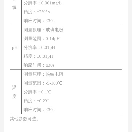
分辨率：
0.001mg/L
氯
精度：
±2%f.s.
响应时间
：
≤30s
测量原理：玻璃电极
测量范围：
0-14pH
p
H
分辨率：
0.01pH
精度：
±0.01pH
响应时间
：
≤30s
测量原理：热敏电阻
测量范围：
-5-100℃
温
分辨率：
0.1℃
度
精度：
±0.2℃
响应时间
：
≤30s
其他参数可选。