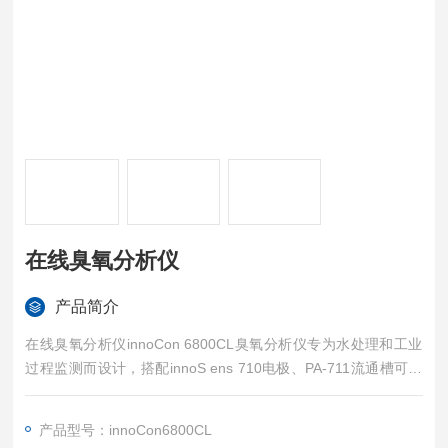
在线臭氧分析仪
产品简介
在线臭氧分析仪innoCon 6800CL臭氧分析仪专为水处理和工业
过程监测而设计，搭配innoS ens 710电极、PA-711流通槽可测
量水中余氯/二氧化氯/臭氧的浓度。采用*的非膜式恒电压电极，
灵敏度高，性能稳定，维护简单，，无须更换膜片和药剂。
产品型号：innoCon6800CL