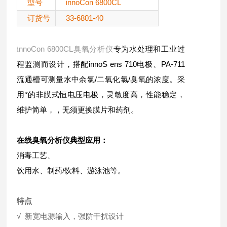
型号
innoCon 6800CL
订货号
33-6801-40
nnoCon 6800CL臭氧分析仪
专为水处理和工业过
i
程监测而设计，搭配innoS ens 710电极、PA-711
流通槽可测量水中余氯/二氧化氯/臭氧的浓度。采
用*的非膜式恒电压电极，灵敏度高，性能稳定，
维护简单，，无须更换膜片和药剂
。
在线臭氧分析仪
典型应用：
消毒工艺、
饮用水、制药/饮料、游泳池等。
特点
√ 新宽电源输入，强防干扰设计