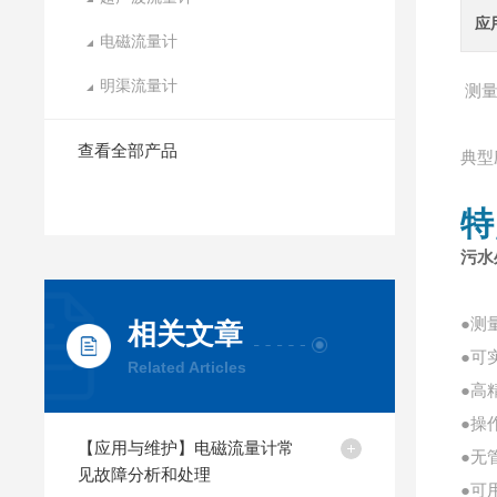
应
电磁流量计
明渠流量计
测
查看全部产品
典型
特
污水
●测
相关文章
●可
Related Articles
●高
●操
【应用与维护】电磁流量计常
●无
见故障分析和处理
●可