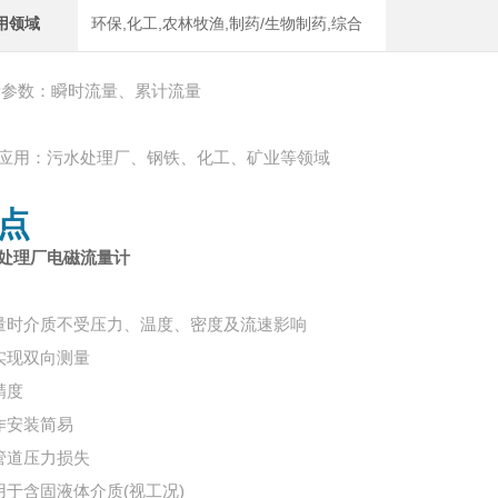
用领域
环保,化工,农林牧渔,制药/生物制药,综合
量参数：瞬时流量、累计流量
应用：污水处理厂、钢铁、化工、矿业等领域
点
处理厂电磁流量计
量时介质不受压力、温度、密度及流速影响
实现双向测量
精度
作安装简易
管道压力损失
用于含固液体介质(视工况)