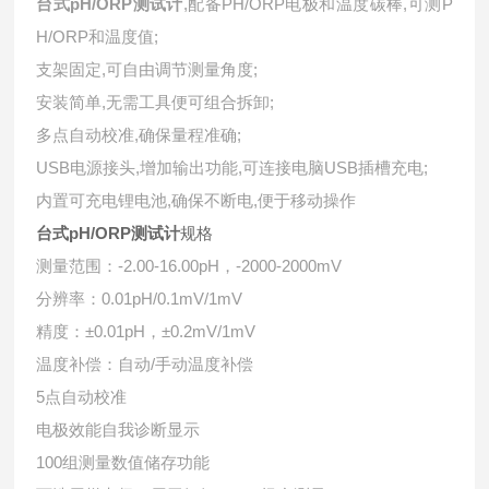
台式pH/ORP测试计
,配备PH/ORP电极和温度碳棒,可测P
H/ORP和温度值;
支架固定,可自由调节测量角度;
安装简单,无需工具便可组合拆卸;
多点自动校准,确保量程准确;
USB电源接头,增加输出功能,可连接电脑USB插槽充电;
内置可充电锂电池,确保不断电,便于移动操作
台式pH/ORP测试计
规格
测量范围：-2.00-16.00pH，-2000-2000mV
分辨率：0.01pH/0.1mV/1mV
度：±0.01pH，±0.2mV/1mV
精
温度补偿：自动/手动温度补偿
5点自动校准
电极效能自我诊断显示
100组测量数值储存功能