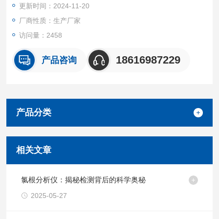
更新时间：2024-11-20
温度偏移调整功能；
100组资料储存记忆功能；
厂商性质：生产厂家
内建可充电锂电池,确保不断电，便于移动操作；
访问量：2458
USB传输界面，可外接电脑。
18616987229
产品咨询
产品分类
相关文章
氯根分析仪：揭秘检测背后的科学奥秘
2025-05-27