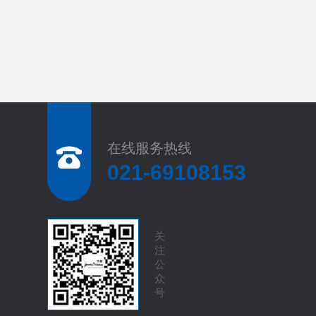
在线服务热线
021-69108153
关
注
公
众
号